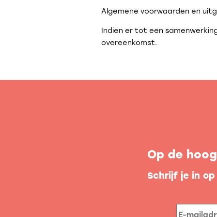
Algemene voorwaarden en uitga
Indien er tot een samenwerkin
overeenkomst.
Op de hoogt
Schrijf je in o