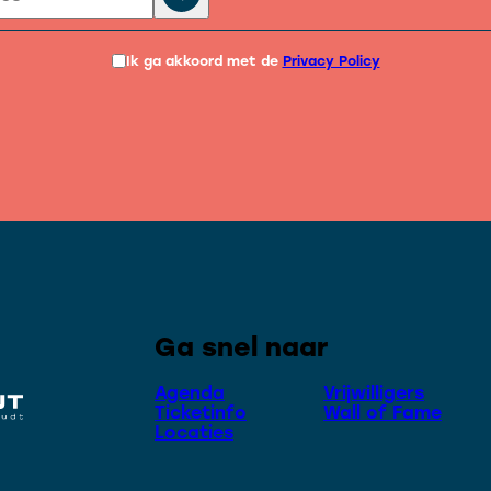
Ik ga akkoord met de
Privacy Policy
Ga snel naar
Agenda
Vrijwilligers
Ticketinfo
Wall of Fame
Locaties