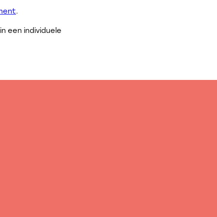
ment
.
 een individuele