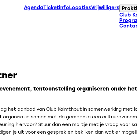
Agenda
Ticketinfo
Locaties
Vrijwilligers
Prakt
Club K
Progr
Conta
tner
 evenement, tentoonstelling organiseren onder het
ag het aanbod van Club Kalmthout in samenwerking met lo
g of organisatie samen met de gemeente een cultuurevenem
steuning hiervoor? Stuur dan een mailtje met je vraag voor 
gen je uit voor een gesprek en bekijken dan wat er mogelij