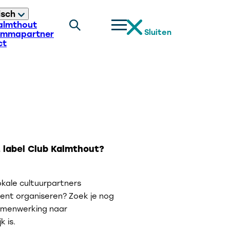
isch
almthout
Sluiten
ammapartner
ct
 label Club Kalmthout?
kale cultuurpartners
ent organiseren? Zoek je nog
samenwerking naar
k is.