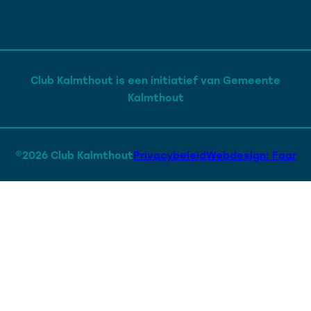
Club Kalmthout is een initiatief van Gemeente
Kalmthout
©2026 Club Kalmthout
Privacybeleid
Webdesign: Faar