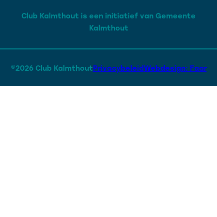
Club Kalmthout is een initiatief van Gemeente
Kalmthout
©2026 Club Kalmthout
Privacybeleid
Webdesign: Faar