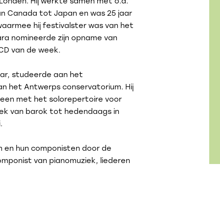
 Londen. Hij werkte samen met o.a.
an Canada tot Japan en was 25 jaar
 waarmee hij festivalster was van het
lara nomineerde zijn opname van
CD van de week.
aar, studeerde aan het
an het Antwerps conservatorium. Hij
alleen met het solorepertoire voor
ek van barok tot hedendaags in
.
ren en hun componisten door de
componist van pianomuziek, liederen