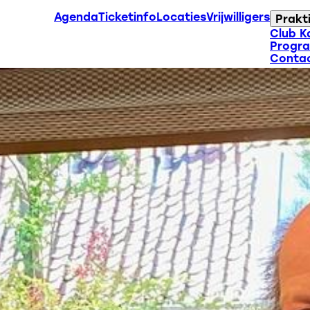
Agenda
Ticketinfo
Locaties
Vrijwilligers
Prakt
Club K
Progr
Conta