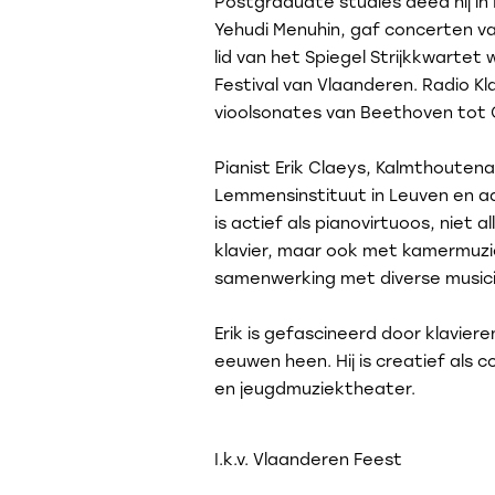
Postgraduate studies deed hij in
Yehudi Menuhin, gaf concerten v
lid van het Spiegel Strijkkwartet
Festival van Vlaanderen. Radio K
vioolsonates van Beethoven tot 
Pianist Erik Claeys, Kalmthouten
Lemmensinstituut in Leuven en a
is actief als pianovirtuoos, niet 
klavier, maar ook met kamermuzi
samenwerking met diverse musici
Erik is gefascineerd door klavie
eeuwen heen. Hij is creatief als 
en jeugdmuziektheater.
I.k.v. Vlaanderen Feest