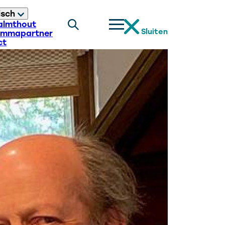
isch
almthout
Sluiten
ammapartner
ct