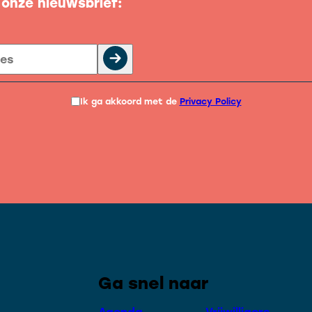
p onze nieuwsbrief:
Ik ga akkoord met de
Privacy Policy
Ga snel naar
Agenda
Vrijwilligers