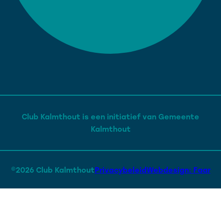
Club Kalmthout is een initiatief van Gemeente
Kalmthout
©2026 Club Kalmthout
Privacybeleid
Webdesign: Faar