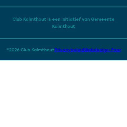
Club Kalmthout is een initiatief van Gemeente
Kalmthout
©2026 Club Kalmthout
Privacybeleid
Webdesign: Faar