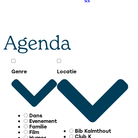
Agenda
Genre
Locatie
Dans
Evenement
Familie
Bib Kalmthout
Film
Club K
Humor