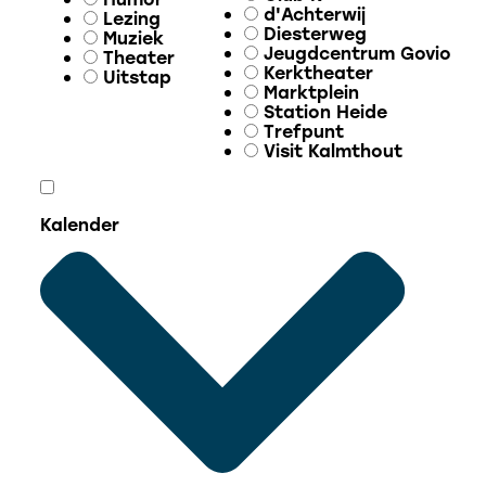
d'Achterwij
Lezing
Diesterweg
Muziek
Jeugdcentrum Govio
Theater
Kerktheater
Uitstap
Marktplein
Station Heide
Trefpunt
Visit Kalmthout
Kalender