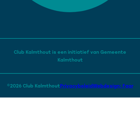
Club Kalmthout is een initiatief van Gemeente
Kalmthout
©2026 Club Kalmthout
Privacybeleid
Webdesign: Faar